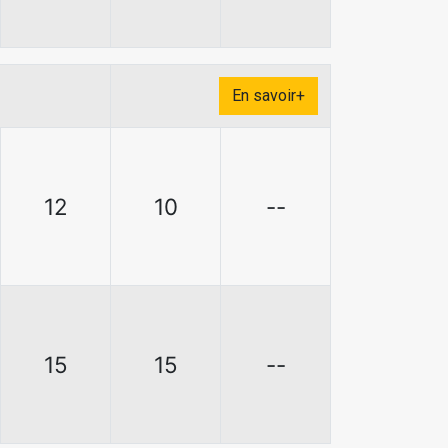
En savoir+
12
10
--
15
15
--