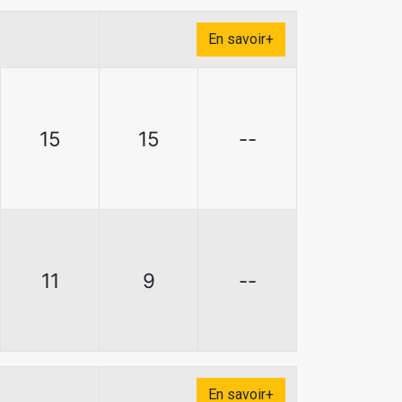
En savoir+
15
15
--
11
9
--
En savoir+