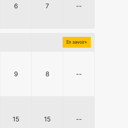
6
7
--
En savoir+
9
8
--
15
15
--