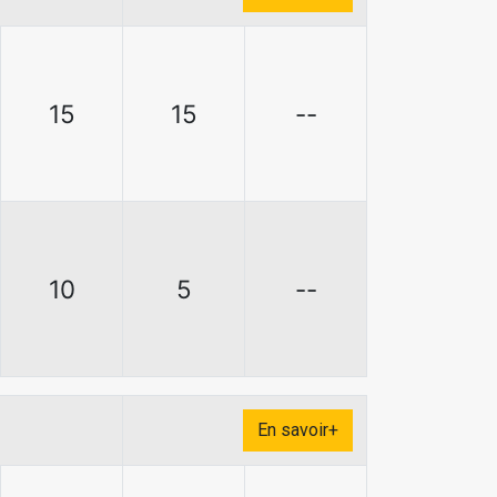
15
15
--
10
5
--
En savoir+