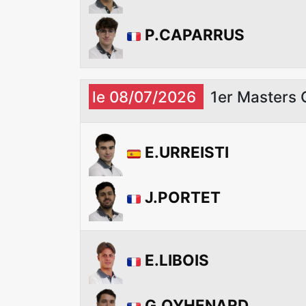
P.CAPARRUS
le 08/07/2026
1er Masters 
E.URREISTI
J.PORTET
E.LIBOIS
G.OYHENARD