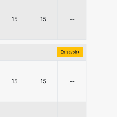
15
15
--
En savoir+
15
15
--